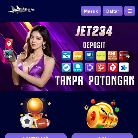
Masuk
Daftar