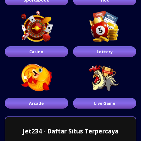
Sportsbook
slot
Casino
Lottery
Arcade
Live Game
Jet234 - Daftar Situs Terpercaya